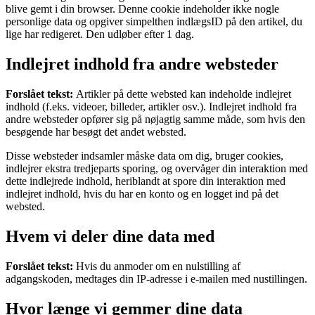
blive gemt i din browser. Denne cookie indeholder ikke nogle
personlige data og opgiver simpelthen indlægsID på den artikel, du
lige har redigeret. Den udløber efter 1 dag.
Indlejret indhold fra andre websteder
Forslået tekst:
Artikler på dette websted kan indeholde indlejret
indhold (f.eks. videoer, billeder, artikler osv.). Indlejret indhold fra
andre websteder opfører sig på nøjagtig samme måde, som hvis den
besøgende har besøgt det andet websted.
Disse websteder indsamler måske data om dig, bruger cookies,
indlejrer ekstra tredjeparts sporing, og overvåger din interaktion med
dette indlejrede indhold, heriblandt at spore din interaktion med
indlejret indhold, hvis du har en konto og en logget ind på det
websted.
Hvem vi deler dine data med
Forslået tekst:
Hvis du anmoder om en nulstilling af
adgangskoden, medtages din IP-adresse i e-mailen med nustillingen.
Hvor længe vi gemmer dine data