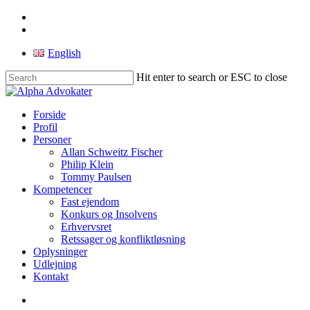
Skip
facebook
to
linkedin
main
English
content
Hit enter to search or ESC to close
Close
Search
search
Menu
Forside
Profil
Personer
Allan Schweitz Fischer
Philip Klein
Tommy Paulsen
Kompetencer
Fast ejendom
Konkurs og Insolvens
Erhvervsret
Retssager og konfliktløsning
Oplysninger
Udlejning
Kontakt
search