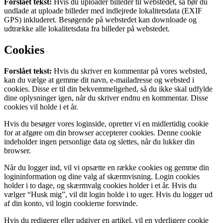
Forslået tekst:
Hvis du uploader billeder til webstedet, så bør du
undlade at uploade billeder med indlejrede lokalitetsdata (EXIF
GPS) inkluderet. Besøgende på webstedet kan downloade og
udtrække alle lokalitetsdata fra billeder på webstedet.
Cookies
Forslået tekst:
Hvis du skriver en kommentar på vores websted,
kan du vælge at gemme dit navn, e-mailadresse og websted i
cookies. Disse er til din bekvemmeligehed, så du ikke skal udfylde
dine oplysninger igen, når du skriver endnu en kommentar. Disse
cookies vil holde i et år.
Hvis du besøger vores loginside, opretter vi en midlertidig cookie
for at afgøre om din browser accepterer cookies. Denne cookie
indeholder ingen personlige data og slettes, når du lukker din
browser.
Når du logger ind, vil vi opsætte en række cookies og gemme din
logininformation og dine valg af skærmvisning. Login cookies
holder i to dage, og skærmvalg cookies holder i et år. Hvis du
vælger “Husk mig”, vil dit login holde i to uger. Hvis du logger ud
af din konto, vil login cookierne forsvinde.
Hvis du redigerer eller udgiver en artikel, vil en yderligere cookie