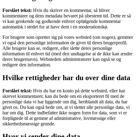
Forslået tekst:
Hvis du skriver en kommentar, så bliver
kommentarer og dens metadata bevaret på ubestemt tid. Dette er så
vi kan genkende og godkende enhver opfølgende kommentar
automatisk i stedet for at have dem i en moderationskø.
For brugere som opretter sig på vores websted (om nogen), gemmer
vi også den personlige information de giver til deres brugerprofil.
Alle brugere kan se, redigere, eller slette deres personlige
information til enhver tid (med den undtagelse at de ikke kan ændre
deres brugernavn). Webstedets administratorer kan også se og
redigere den information.
Hvilke rettigheder har du over dine data
Forslået tekst:
Hvis du har en konto på dette websted, eller har
skrevet kommentarer, kan du bede om en eksporteret fil med de
personlige data vi har liggende om dig, heriblandt alt data, du har
givet os. Du kan også bede om, at vi sletter alle personlige data, vi
har om dig. Dette indbefatter ikke nogen form for data, som vi er
forpligtede til at gemme af administrative, lovmæssige eller
sikkerhedsmæssige grunde.
Hvor vi sender dine data